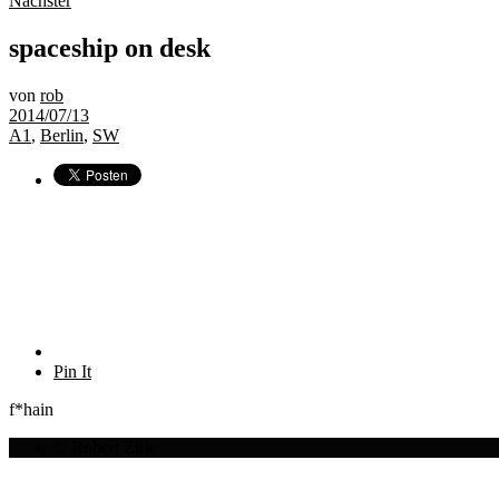
Nächster
spaceship on desk
von
rob
2014/07/13
A1
,
Berlin
,
SW
Pin It
f*hain
© Robert Zirk